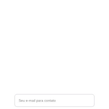
Futebol
Participe do campeonato de futebol amador.
COMUNIDADE
ongdeterminados97@gmail.com
+55 11 2630 7417
ESPORTE
Insira seu e-mail aqui